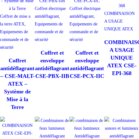
Coffret électrique
Coffret électrique
COMBINAISON
Coffret de mise a
antidéflagrant,
antidéflagrant,
A USAGE
la terre ATEX,
Equipements de
Equipements de
UNIQUE ATEX
Equipements de
commande et de
commande et de
commande et de
sécurité
sécurité
COMBINAIS
sécurité
A USAGE
Coffret et
Coffret et
UNIQUE
Coffret
enveloppe
enveloppe
ATEX CSE-
antidéflagrant
antidéflagrant
antidéflagrant
EPI-368
– CSE-MALT-
CSE-PBX-IIB
CSE-PCX-IIC
ATEX –
Système de
Mise à la
Terre