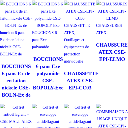
CHAUSSETTE
CHAUSSURES
bouchon 6 pans
BOUCHONS 6
ATEX,
ATEX
Ex de en laiton
pans Exe
Outillages et
CHAUSSURE
nickelé CSE-
polyamide
équipements de
ATEX CSE-
BOLN-Ex de
protection
BOUCHONS
EPI-ELMO
individuelle
BOUCHONS
6 pans Exe
6 pans Ex de
polyamide
CHAUSSETTE
en laiton
CSE-
ATEX CSE-
nickelé CSE-
BOPOLY-Exe
EPI-CC03
BOLN-Ex de