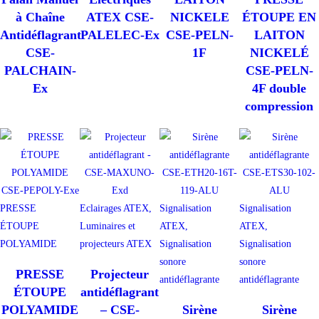
à Chaîne
ATEX CSE-
NICKELE
ÉTOUPE EN
Antidéflagrant
PALELEC-Ex
CSE-PELN-
LAITON
CSE-
1F
NICKELÉ
PALCHAIN-
CSE-PELN-
Ex
4F double
compression
PRESSE
Eclairages ATEX,
Signalisation
Signalisation
ÉTOUPE
Luminaires et
ATEX,
ATEX,
POLYAMIDE
projecteurs ATEX
Signalisation
Signalisation
sonore
sonore
PRESSE
Projecteur
antidéflagrante
antidéflagrante
ÉTOUPE
antidéflagrant
POLYAMIDE
– CSE-
Sirène
Sirène