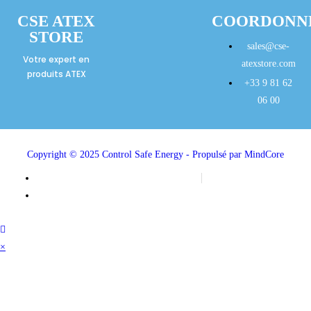
CSE ATEX
COORDONN
STORE
sales@cse-
Votre expert en
atexstore.com
produits ATEX
+33 9 81 62
06 00
Copyright © 2025 Control Safe Energy - Propulsé par MindCore
Mentions légales
Politique de confidentialité
×