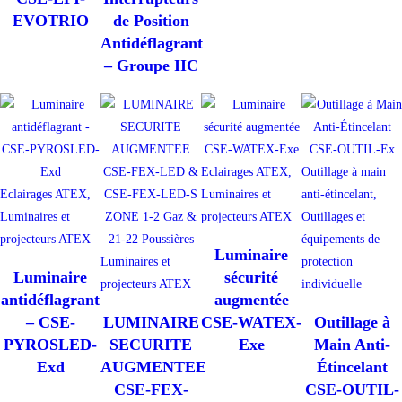
EVOTRIO
de Position
Antidéflagrant
– Groupe IIC
Eclairages ATEX,
Outillage à main
Eclairages ATEX,
Luminaires et
anti-étincelant,
Luminaires et
projecteurs ATEX
Outillages et
projecteurs ATEX
équipements de
Luminaire
Luminaires et
protection
Luminaire
sécurité
projecteurs ATEX
individuelle
antidéflagrant
augmentée
– CSE-
LUMINAIRE
CSE-WATEX-
Outillage à
PYROSLED-
SECURITE
Exe
Main Anti-
Exd
AUGMENTEE
Étincelant
CSE-FEX-
CSE-OUTIL-