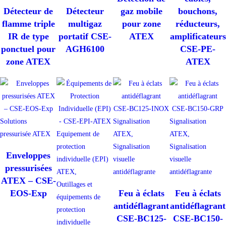
Détecteur de
Détecteur
gaz mobile
bouchons,
flamme triple
multigaz
pour zone
réducteurs,
IR de type
portatif CSE-
ATEX
amplificateurs
ponctuel pour
AGH6100
CSE-PE-
zone ATEX
ATEX
Solutions
Signalisation
Signalisation
pressurisée ATEX
Equipement de
ATEX,
ATEX,
protection
Signalisation
Signalisation
Enveloppes
individuelle (EPI)
visuelle
visuelle
pressurisées
ATEX,
antidéflagrante
antidéflagrante
ATEX – CSE-
Outillages et
EOS-Exp
Feu à éclats
Feu à éclats
équipements de
antidéflagrant
antidéflagrant
protection
CSE-BC125-
CSE-BC150-
individuelle