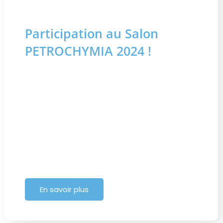
Participation au Salon
PETROCHYMIA 2024 !
Participation au Salon PETROCHYMIA 2024 CSE
ATEX STORE a eu l’honneur de participer au salon
PETROCHYMIA, qui s’est tenu à Martigues le 30
novembre 2024. Ce salon incontournable réunit
chaque année tous les acteurs des filières
pétrochimique, chimique, ainsi que des domaines
de la raffinerie, du oil & gas et de l’offshore. Voir
nos produits […]
En savoir plus