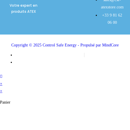
Votre expert en
atexstore.com
produits ATEX
+33 9 81 62
06 00
Copyright © 2025 Control Safe Energy - Propulsé par MindCore
Mentions légales
Politique de confidentialité
×
×
Panier