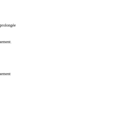
 prolongée
nement.
nnement