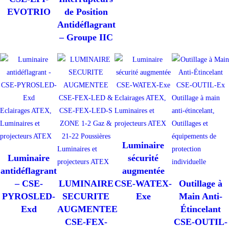
EVOTRIO
de Position
Antidéflagrant
– Groupe IIC
Eclairages ATEX,
Outillage à main
Eclairages ATEX,
Luminaires et
anti-étincelant,
Luminaires et
projecteurs ATEX
Outillages et
projecteurs ATEX
équipements de
Luminaire
Luminaires et
protection
Luminaire
sécurité
projecteurs ATEX
individuelle
antidéflagrant
augmentée
– CSE-
LUMINAIRE
CSE-WATEX-
Outillage à
PYROSLED-
SECURITE
Exe
Main Anti-
Exd
AUGMENTEE
Étincelant
CSE-FEX-
CSE-OUTIL-