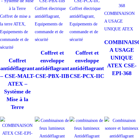
Coffret électrique
Coffret électrique
COMBINAISON
Coffret de mise a
antidéflagrant,
antidéflagrant,
A USAGE
la terre ATEX,
Equipements de
Equipements de
UNIQUE ATEX
Equipements de
commande et de
commande et de
commande et de
sécurité
sécurité
COMBINAIS
sécurité
A USAGE
Coffret et
Coffret et
UNIQUE
Coffret
enveloppe
enveloppe
ATEX CSE-
antidéflagrant
antidéflagrant
antidéflagrant
EPI-368
– CSE-MALT-
CSE-PBX-IIB
CSE-PCX-IIC
ATEX –
Système de
Mise à la
Terre