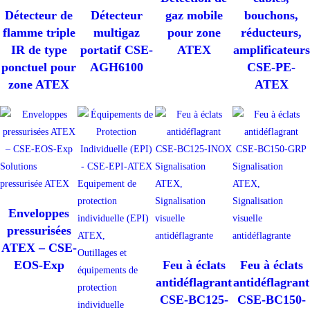
Détecteur de
Détecteur
gaz mobile
bouchons,
flamme triple
multigaz
pour zone
réducteurs,
IR de type
portatif CSE-
ATEX
amplificateurs
ponctuel pour
AGH6100
CSE-PE-
zone ATEX
ATEX
Solutions
Signalisation
Signalisation
pressurisée ATEX
Equipement de
ATEX,
ATEX,
protection
Signalisation
Signalisation
Enveloppes
individuelle (EPI)
visuelle
visuelle
pressurisées
ATEX,
antidéflagrante
antidéflagrante
ATEX – CSE-
Outillages et
EOS-Exp
Feu à éclats
Feu à éclats
équipements de
antidéflagrant
antidéflagrant
protection
CSE-BC125-
CSE-BC150-
individuelle