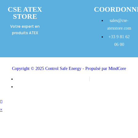
CSE ATEX
COORDONN
STORE
sales@cse-
Votre expert en
atexstore.com
produits ATEX
+33 9 81 62
06 00
Copyright © 2025 Control Safe Energy - Propulsé par MindCore
Mentions légales
Politique de confidentialité
×