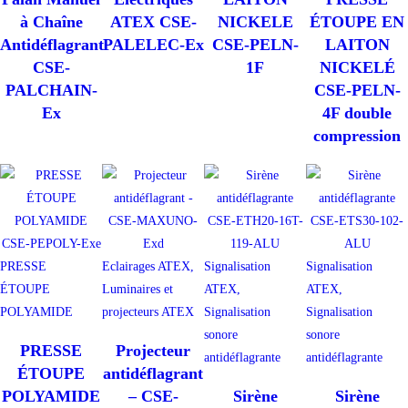
à Chaîne
ATEX CSE-
NICKELE
ÉTOUPE EN
Antidéflagrant
PALELEC-Ex
CSE-PELN-
LAITON
CSE-
1F
NICKELÉ
PALCHAIN-
CSE-PELN-
Ex
4F double
compression
PRESSE
Eclairages ATEX,
Signalisation
Signalisation
ÉTOUPE
Luminaires et
ATEX,
ATEX,
POLYAMIDE
projecteurs ATEX
Signalisation
Signalisation
sonore
sonore
PRESSE
Projecteur
antidéflagrante
antidéflagrante
ÉTOUPE
antidéflagrant
POLYAMIDE
– CSE-
Sirène
Sirène