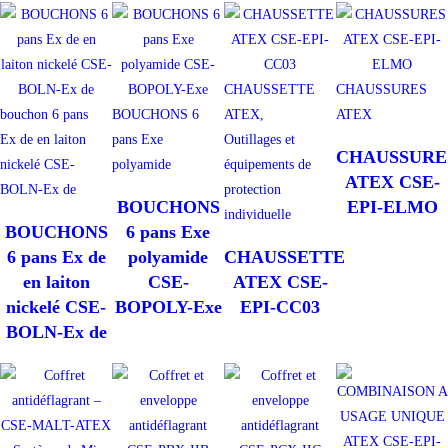
CHAUSSETTE
CHAUSSURES
bouchon 6 pans
BOUCHONS 6
ATEX,
ATEX
Ex de en laiton
pans Exe
Outillages et
CHAUSSURE
nickelé CSE-
polyamide
équipements de
ATEX CSE-
BOLN-Ex de
protection
BOUCHONS
EPI-ELMO
individuelle
BOUCHONS
6 pans Exe
6 pans Ex de
polyamide
CHAUSSETTE
en laiton
CSE-
ATEX CSE-
nickelé CSE-
BOPOLY-Exe
EPI-CC03
BOLN-Ex de