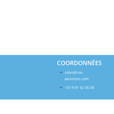
COORDONNÉES
sales@cse-
atexstore.com
+33 9 81 62 06 00