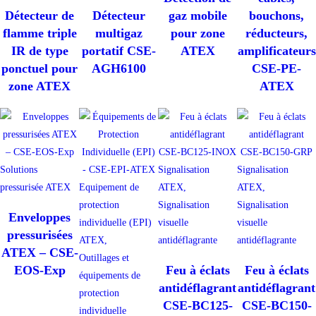
Détecteur de
Détecteur
gaz mobile
bouchons,
flamme triple
multigaz
pour zone
réducteurs,
IR de type
portatif CSE-
ATEX
amplificateurs
ponctuel pour
AGH6100
CSE-PE-
zone ATEX
ATEX
Solutions
Signalisation
Signalisation
pressurisée ATEX
Equipement de
ATEX,
ATEX,
protection
Signalisation
Signalisation
Enveloppes
individuelle (EPI)
visuelle
visuelle
pressurisées
ATEX,
antidéflagrante
antidéflagrante
ATEX – CSE-
Outillages et
EOS-Exp
Feu à éclats
Feu à éclats
équipements de
antidéflagrant
antidéflagrant
protection
CSE-BC125-
CSE-BC150-
individuelle