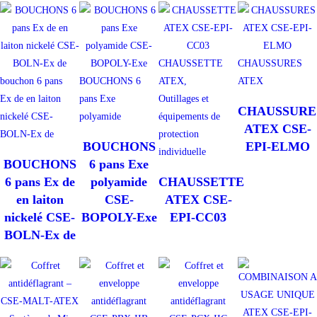
CHAUSSETTE
CHAUSSURES
bouchon 6 pans
BOUCHONS 6
ATEX,
ATEX
Ex de en laiton
pans Exe
Outillages et
CHAUSSURE
nickelé CSE-
polyamide
équipements de
ATEX CSE-
BOLN-Ex de
protection
BOUCHONS
EPI-ELMO
individuelle
BOUCHONS
6 pans Exe
6 pans Ex de
polyamide
CHAUSSETTE
en laiton
CSE-
ATEX CSE-
nickelé CSE-
BOPOLY-Exe
EPI-CC03
BOLN-Ex de