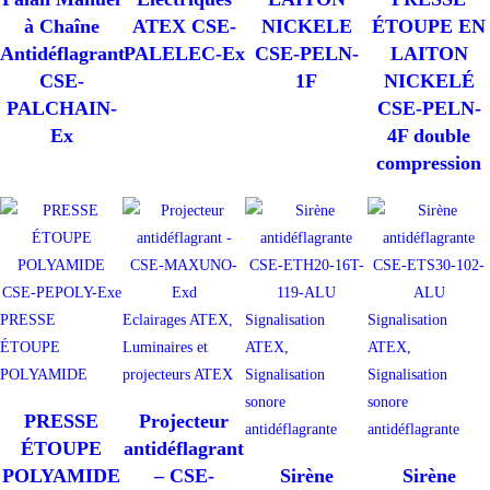
à Chaîne
ATEX CSE-
NICKELE
ÉTOUPE EN
Antidéflagrant
PALELEC-Ex
CSE-PELN-
LAITON
CSE-
1F
NICKELÉ
PALCHAIN-
CSE-PELN-
Ex
4F double
compression
PRESSE
Eclairages ATEX,
Signalisation
Signalisation
ÉTOUPE
Luminaires et
ATEX,
ATEX,
POLYAMIDE
projecteurs ATEX
Signalisation
Signalisation
sonore
sonore
PRESSE
Projecteur
antidéflagrante
antidéflagrante
ÉTOUPE
antidéflagrant
POLYAMIDE
– CSE-
Sirène
Sirène