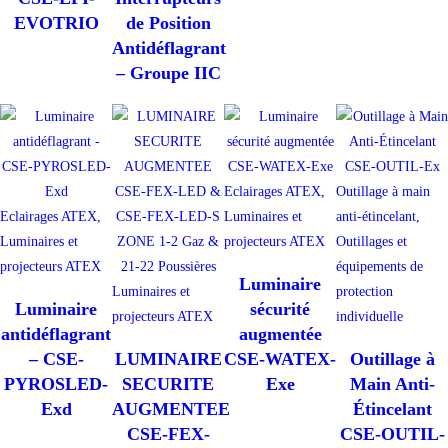
EVOTRIO
de Position
Antidéflagrant
– Groupe IIC
Eclairages ATEX,
Outillage à main
Eclairages ATEX,
Luminaires et
anti-étincelant,
Luminaires et
projecteurs ATEX
Outillages et
projecteurs ATEX
équipements de
Luminaire
Luminaires et
protection
Luminaire
sécurité
projecteurs ATEX
individuelle
antidéflagrant
augmentée
– CSE-
LUMINAIRE
CSE-WATEX-
Outillage à
PYROSLED-
SECURITE
Exe
Main Anti-
Exd
AUGMENTEE
Étincelant
CSE-FEX-
CSE-OUTIL-