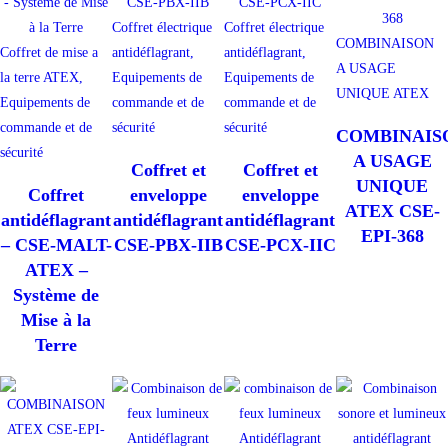
Coffret électrique
Coffret électrique
COMBINAISON
Coffret de mise a
antidéflagrant,
antidéflagrant,
A USAGE
la terre ATEX,
Equipements de
Equipements de
UNIQUE ATEX
Equipements de
commande et de
commande et de
commande et de
sécurité
sécurité
COMBINAIS
sécurité
A USAGE
Coffret et
Coffret et
UNIQUE
Coffret
enveloppe
enveloppe
ATEX CSE-
antidéflagrant
antidéflagrant
antidéflagrant
EPI-368
– CSE-MALT-
CSE-PBX-IIB
CSE-PCX-IIC
ATEX –
Système de
Mise à la
Terre