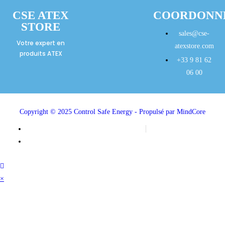
CSE ATEX
COORDONN
STORE
sales@cse-
Votre expert en
atexstore.com
produits ATEX
+33 9 81 62
06 00
Copyright © 2025 Control Safe Energy - Propulsé par MindCore
Mentions légales
Politique de confidentialité
×