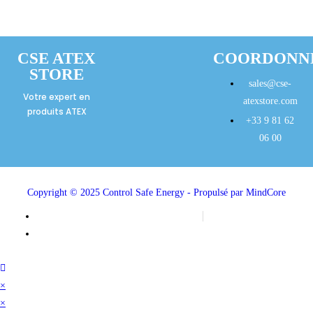
CSE ATEX
COORDONN
STORE
sales@cse-
Votre expert en
atexstore.com
produits ATEX
+33 9 81 62
06 00
Copyright © 2025 Control Safe Energy - Propulsé par MindCore
Mentions légales
Politique de confidentialité
×
×